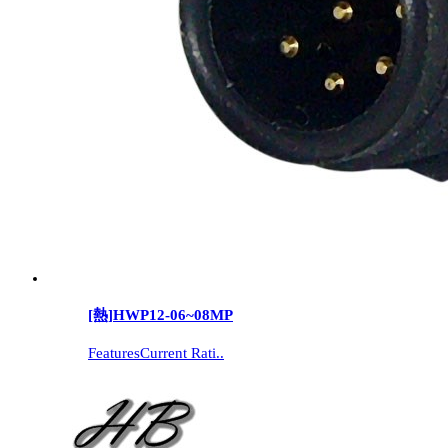
[熱]
HWP12-06~08MP
FeaturesCurrent Rati..