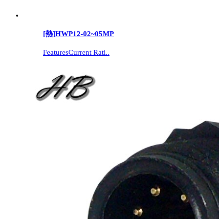
[熱]
HWP12-02~05MP
FeaturesCurrent Rati..