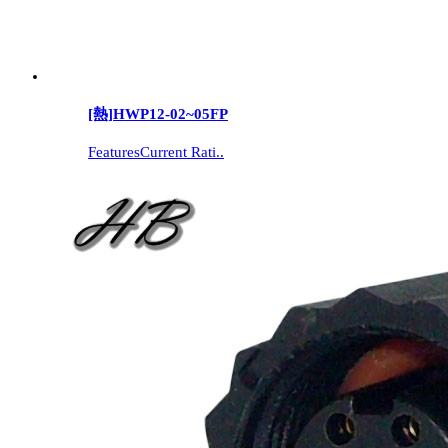
[熱]
HWP12-02~05FP
FeaturesCurrent Rati..