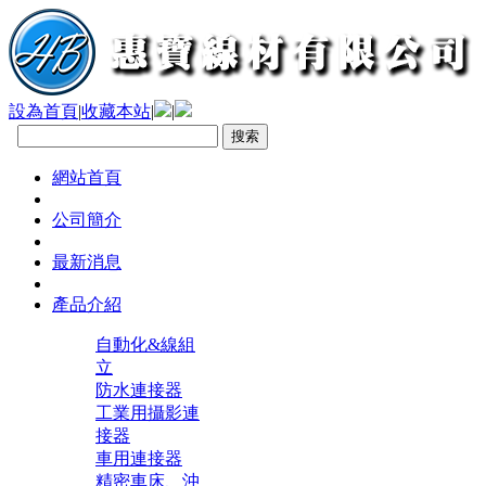
設為首頁
|
收藏本站
|
|
網站首頁
公司簡介
最新消息
產品介紹
自動化&線組
立
防水連接器
工業用攝影連
接器
車用連接器
精密車床、沖