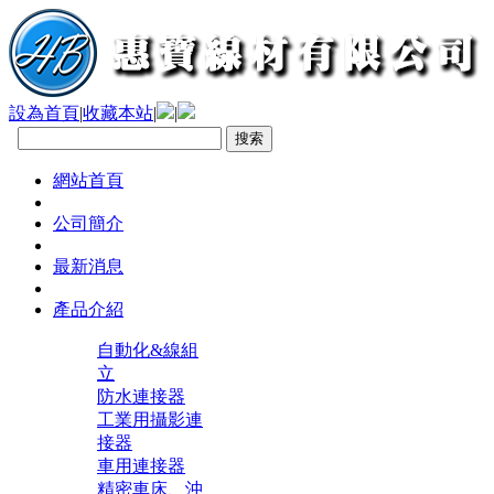
設為首頁
|
收藏本站
|
|
網站首頁
公司簡介
最新消息
產品介紹
自動化&線組
立
防水連接器
工業用攝影連
接器
車用連接器
精密車床、沖