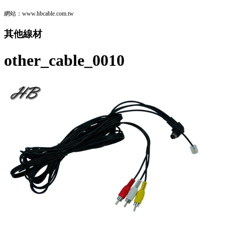
網站：www.hbcable.com.tw
其他線材
other_cable_0010