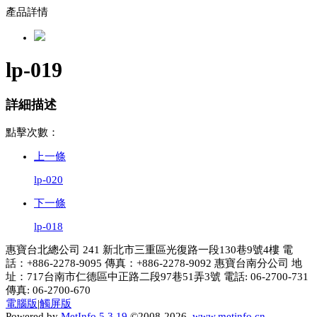
產品詳情
lp-019
詳細描述
點擊次數：
上一條
lp-020
下一條
lp-018
惠寶台北總公司 241 新北市三重區光復路一段130巷9號4樓 電
話：+886-2278-9095 傳真：+886-2278-9092 惠寶台南分公司 地
址：717台南市仁德區中正路二段97巷51弄3號 電話: 06-2700-731
傳真: 06-2700-670
電腦版
|
觸屏版
Powered by
MetInfo 5.3.19
©2008-2026
www.metinfo.cn