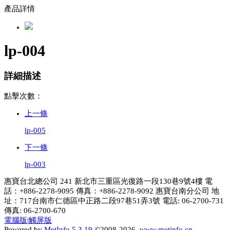
產品詳情
lp-004
詳細描述
點擊次數：
上一條
lp-005
下一條
lp-003
惠寶台北總公司 241 新北市三重區光復路一段130巷9號4樓 電
話：+886-2278-9095 傳真：+886-2278-9092 惠寶台南分公司 地
址：717台南市仁德區中正路二段97巷51弄3號 電話: 06-2700-731
傳真: 06-2700-670
電腦版
|
觸屏版
Powered by
MetInfo 5.3.19
©2008-2026
www.metinfo.cn