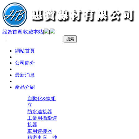
設為首頁
|
收藏本站
|
|
網站首頁
公司簡介
最新消息
產品介紹
自動化&線組
立
防水連接器
工業用攝影連
接器
車用連接器
精密車床、沖