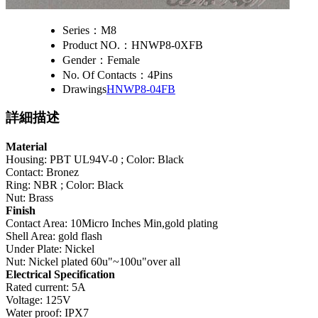
Series：
M8
Product NO.：
HNWP8-0XFB
Gender：
Female
No. Of Contacts：
4Pins
Drawings
HNWP8-04FB
詳細描述
Material
Housing: PBT UL94V-0 ; Color: Black
Contact: Bronez
Ring: NBR ; Color: Black
Nut: Brass
Finish
Contact Area: 10Micro Inches Min,gold plating
Shell Area: gold flash
Under Plate: Nickel
Nut: Nickel plated 60u"~100u"over all
Electrical Specification
Rated current: 5A
Voltage: 125V
Water proof: IPX7