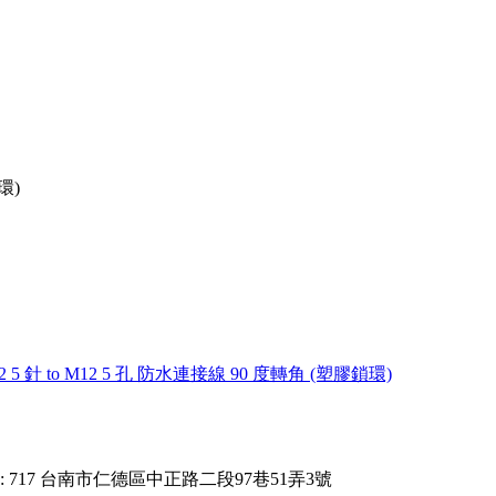
環)
2 5 針 to M12 5 孔 防水連接線 90 度轉角 (塑膠鎖環)
: 717 台南市仁德區中正路二段97巷51弄3號