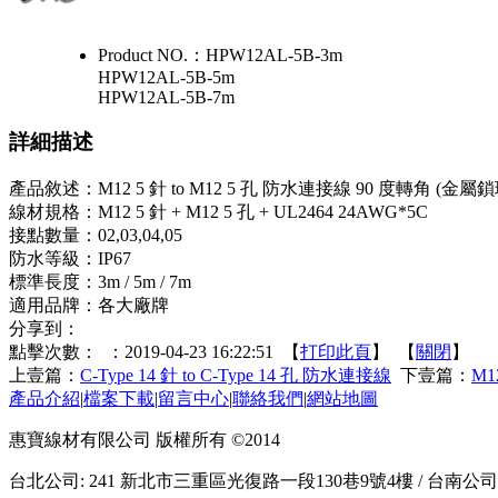
Product NO.：
HPW12AL-5B-3m
HPW12AL-5B-5m
HPW12AL-5B-7m
詳細描述
產品敘述：M12 5 針 to M12 5 孔 防水連接線 90 度轉角 (金屬鎖
線材規格：M12 5 針 + M12 5 孔 + UL2464 24AWG*5C
接點數量：02,03,04,05
防水等級：IP67
標準長度：3m / 5m / 7m
適用品牌：各大廠牌
分享到：
點擊次數：
：2019-04-23 16:22:51 【
打印此頁
】 【
關閉
】
上壹篇：
C-Type 14 針 to C-Type 14 孔 防水連接線
下壹篇：
M1
產品介紹
|
檔案下載
|
留言中心
|
聯絡我們
|
網站地圖
惠寶線材有限公司 版權所有 ©2014
台北公司: 241 新北市三重區光復路一段130巷9號4樓 / 台南公司