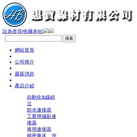
設為首頁
|
收藏本站
|
|
網站首頁
公司簡介
最新消息
產品介紹
自動化&線組
立
防水連接器
工業用攝影連
接器
車用連接器
精密車床、沖